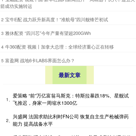
箭成功实施转运
​宝牛E配 战力跃升新高度！“准航母”四川舰锋芒初试
2
​雅休配资 “四川芯”今年产量有望超200GWh
3
​牛360配资 视频丨加拿大总理：全球经济重心正在转移
4
​富盈网 战地6卡LABS界面怎么办？
5
最新文章
爱策略 “前”万亿富翁马斯克：特斯拉暴跌18%、星舰试
1、
飞推迟，身家一周缩水1300亿
兴盛网 法国求助比利时FN公司 恢复自主生产枪械弹药
2、
能力 提高战备水平