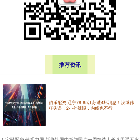
推荐资讯
伯乐配资 辽宁78-85江苏遭4坏消息！没继伟
狂失误，2小外辣眼，内线也不行
​宝融配资 镜观中国·新华社国内新闻照片一周精选丨长八甲遥五火
1