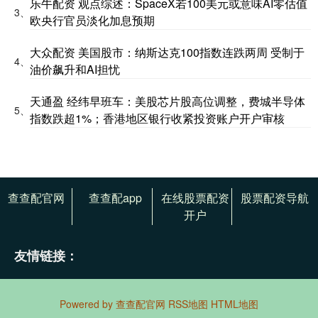
乐牛配资 观点综述：SpaceX若100美元或意味AI零估值
3、
欧央行官员淡化加息预期
大众配资 美国股市：纳斯达克100指数连跌两周 受制于
4、
油价飙升和AI担忧
天通盈 经纬早班车：美股芯片股高位调整，费城半导体
5、
指数跌超1%；香港地区银行收紧投资账户开户审核
查查配官网
查查配app
在线股票配资
股票配资导航
开户
友情链接：
Powered by
查查配官网
RSS地图
HTML地图